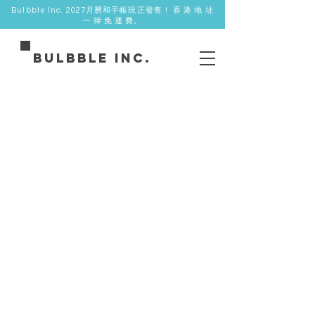
Bulbble Inc. 2027月曆和手帳現正發售！ 香 港 地 址
一 律 免 運 費。
Bulbble Inc.
Store
/
農曆新年 Lunar New Year