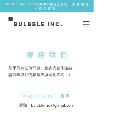
Bulbble Inc. 2027月曆和手帳現正發售！ 香 港 地 址
一 律 免 運 費。
Bulbble Inc.
聯 絡 我 們
如果你有任何問題，查詢或合作邀請，
請隨時與我們聯繫或填寫此表格：）
BULBBLE INC. 團隊
電郵：
bulbbleinc@gmail.com